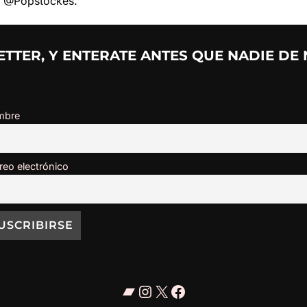
y @Popstockes.
TTER, Y ENTERATE ANTES QUE NADIE DE
mbre
reo electrónico
Bandcamp
Instagram
X
Facebook